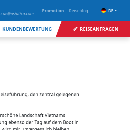
Promotion
Reiseblog
DE
fo.de@asiatica.com
KUNDENBEWERTUNG
REISEANFRAGEN
Reiseführung, den zentral gelegenen
nderschöne Landschaft Vietnams
ung ebenso der Tag auf dem Boot in
 wird mir unvergesslich bleiben.