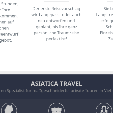
4 Stunden,
Der erste Reisevorschlag
Sie 
 Ihre
wird angepasst oder auch
Langstre
ekommen,
neu entworfen und
erfolg
inen auf
geplant, bis Ihre ganz
Schr
chen
persönliche Traumreise
Einrei
seentwurf
perfekt ist!
Za
gebot.
ASIATICA TRAVEL
 Jahren Spezialist für maßgeschneiderte, private Touren in V