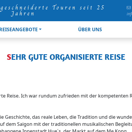
geschneiderte Touren seit 25
Jahren
in
REISEANGEBOTE
ÜBER UNS
SEHR GUTE ORGANISIERTE REISE
ierte Reise. Ich war rundum zufrieden mit der kompetenten 
 die Geschichte, das reale Leben, die Tradition und die wu
 dem Saigon mit der traditionellen musikalischen Begleit
ehangene Innenstadt Hue´s, der Markt auf dem Me Kong.....