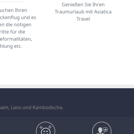
Genießen Sie Ihren
buchen Ihren
Traumurlaub mit Asiatica
ckenflug und es
Travel
en die nötigen
itte für die
seformalitäten,
hlung etc.
ietnam, Laos und Kambodscha.