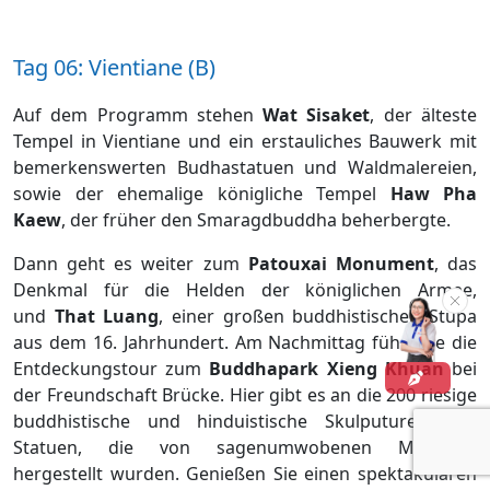
Tag 06: Vientiane (B)
Auf dem Programm stehen
Wat Sisaket
, der älteste
Tempel in Vientiane und ein erstauliches Bauwerk mit
bemerkenswerten Budhastatuen und Waldmalereien,
sowie der ehemalige königliche Tempel
Haw Pha
Kaew
, der früher den Smaragdbuddha beherbergte.
Dann geht es weiter zum
Patouxai Monument
, das
Denkmal für die Helden der königlichen Armee,
und
That Luang
, einer großen buddhistischen Stupa
aus dem 16. Jahrhundert. Am Nachmittag führt Sie die
Entdeckungstour zum
Buddhapark Xieng Khuan
bei
der Freundschaft Brücke. Hier gibt es an die 200 riesige
buddhistische und hinduistische Skulputuren und
Statuen, die von sagenumwobenen Mönchen
hergestellt wurden. Genießen Sie einen spektakulären