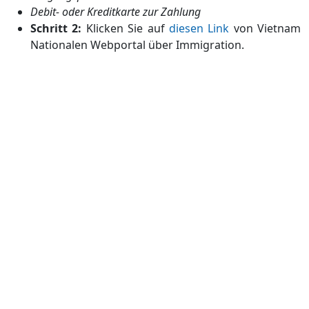
Debit- oder Kreditkarte zur Zahlung
Schritt 2:
Klicken Sie auf
diesen Link
von Vietnam
Nationalen Webportal über Immigration.
Schritt 3:
Laden Sie Ihre .jpg Bilder hoch
(Passdatenseite und Passbild) und füllen Sie die
erforderlichen Felder vollständig aus. Reichen Sie
Ihr Formular ein.
Schritt 4:
Bezahlen Sie die E-Visa-Gebühr von 25
USD. Kopieren Sie
denbereitgestellten Dokumentcode.
Schritt 5:
Innerhalb von 3 Arbeitstagen sollten Sie
per E-Mail Neuigkeiten von Ihrem E-Visa-Antrag
erhalten. Wenn nicht, können Sie unter
diesem
Link
auch nach Ihrem E-Visum suchen .
Schritt 6:
Verwenden Sie Ihren Dokumentencode,
um Ihr E-Visum online zu finden. Downloaden und
drucken Sie das E-Visum in zwei Kopien für
zusätzliche Sicherheit.