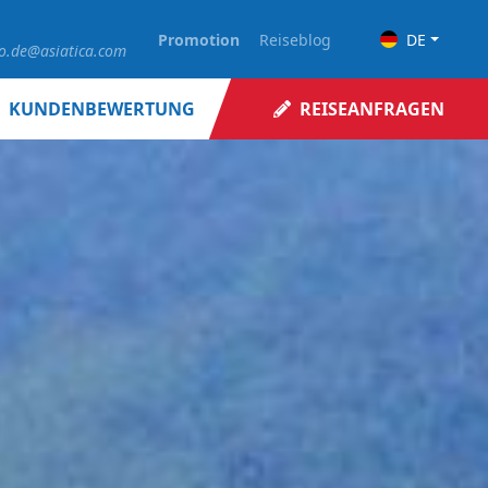
Promotion
Reiseblog
DE
fo.de@asiatica.com
KUNDENBEWERTUNG
REISEANFRAGEN