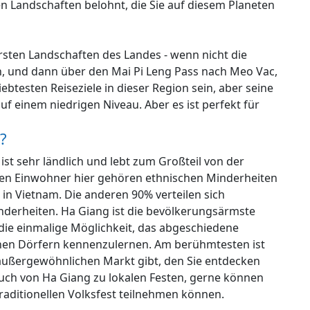
en Landschaften belohnt, die Sie auf diesem Planeten
rsten Landschaften des Landes - wenn nicht die
, und dann über den Mai Pi Leng Pass nach Meo Vac,
iebtesten Reiseziele in dieser Region sein, aber seine
uf einem niedrigen Niveau. Aber es ist perfekt für
?
ist sehr ländlich und lebt zum Großteil von der
en Einwohner hier gehören ethnischen Minderheiten
 in Vietnam. Die anderen 90% verteilen sich
derheiten. Ha Giang ist die bevölkerungsärmste
 die einmalige Möglichkeit, das abgeschiedene
inen Dörfern kennenzulernen. Am berühmtesten ist
außergewöhnlichen Markt gibt, den Sie entdecken
ch von Ha Giang zu lokalen Festen, gerne können
 traditionellen Volksfest teilnehmen können.