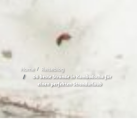
Home
Reiseblog
06 beste Strände in Kambodscha für
einen perfekten Strandurlaub