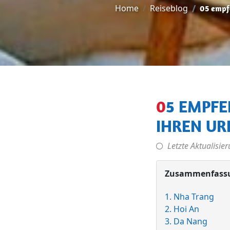
Home
Reiseblog
05 empf
05 EMPFEHLENSWERTE STRÄNDE IN VIETNAM FÜR
IHREN UR
Letzte Aktualisie
Zusammenfass
1. Nha Trang
2. Hoi An
3. Da Nang