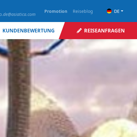
Promotion
Reiseblog
DE
fo.de@asiatica.com
KUNDENBEWERTUNG
REISEANFRAGEN