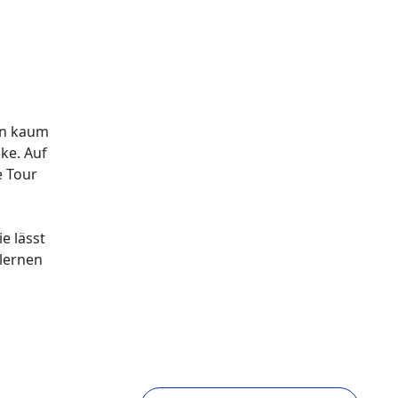
ten kaum
ke. Auf
e Tour
e lässt
nlernen