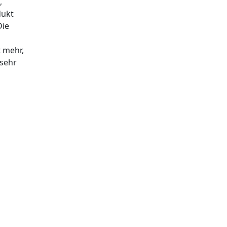
,
dukt
Die
t mehr,
 sehr