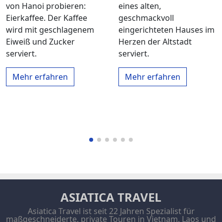
von Hanoi probieren:
eines alten,
Eierkaffee. Der Kaffee
geschmackvoll
wird mit geschlagenem
eingerichteten Hauses im
Eiweiß und Zucker
Herzen der Altstadt
serviert.
serviert.
Mehr erfahren
Mehr erfahren
ASIATICA TRAVEL
Asiatica Travel ist seit 22 Jahren Spezialist für
maßgeschneiderte, private Touren in Vietnam, Laos und